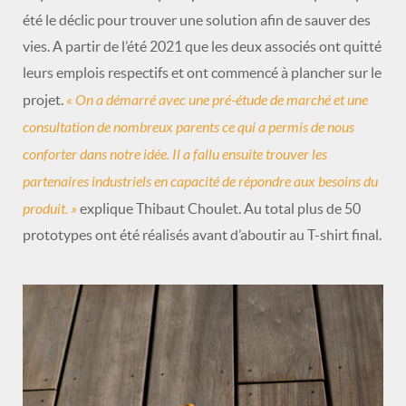
été le déclic pour trouver une solution afin de sauver des
vies. A partir de l’été 2021 que les deux associés ont quitté
leurs emplois respectifs et ont commencé à plancher sur le
« On a démarré avec une pré-étude de marché et une
projet.
consultation de nombreux parents ce qui a permis de nous
conforter dans notre idée. Il a fallu ensuite trouver les
partenaires industriels en capacité de répondre aux besoins du
produit. »
explique Thibaut Choulet. Au total plus de 50
prototypes ont été réalisés avant d’aboutir au T-shirt final.