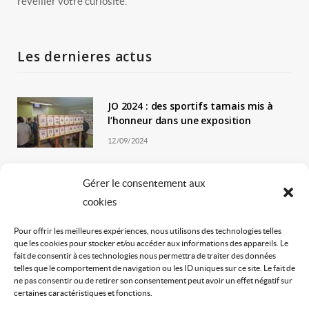
réveiller votre curiosité.
Les dernieres actus
JO 2024 : des sportifs tarnais mis à
l’honneur dans une exposition
12/09/2024
Le Trail en Terres d’Oc revient pour
Gérer le consentement aux
une 4ème édition !
cookies
01/09/2024
Pour offrir les meilleures expériences, nous utilisons des technologies telles
La gemmothérapie, vous connaissez ?
que les cookies pour stocker et/ou accéder aux informations des appareils. Le
fait de consentir à ces technologies nous permettra de traiter des données
20/07/2024
telles que le comportement de navigation ou les ID uniques sur ce site. Le fait de
ne pas consentir ou de retirer son consentement peut avoir un effet négatif sur
certaines caractéristiques et fonctions.