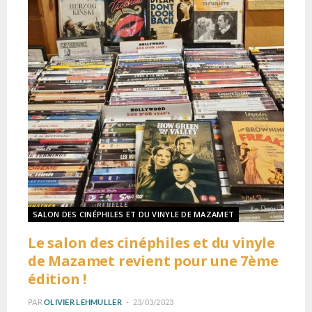
SALON DES CINÉPHILES ET DU VINYLE DE MAZAMET
Le salon des cinéphiles et du vinyle
de Mazamet revient pour une 7ème
édition !
PAR
OLIVIER LEHMULLER
23/03/2023