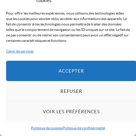
cookies
Pour offrir les meilleures expériences, nous utilisons des technologies telles
que les cookies pour stocker et/ou accéder aux informations des appareils. Le
fait de consentir à ces technologies nous permettra de traiter des données
A propos
telles que le comportement de navigation ou les ID uniques sur ce site. Le fait de
ne pas consentir ou de retirer son consentement peut avoir un effet négatif sur
certaines caractéristiques et fonctions.
« Tarn Me Up »
c’est avant tout un nouveau regard sur
Gérer les services
l’actualité locale.
ACCEPTER
Notre créneau :
en priorité, le format court avec une
promesse : celle d’ être précis, concis, attractif et percutant.
REFUSER
L’ambition,
c’est d’être utile, de vous faire mieux connaitre le
département, de parler de ses acteurs et de ses forces, de
VOIR LES PRÉFÉRENCES
réveiller votre curiosité.
Politique de cookies
Politique de confidentialité