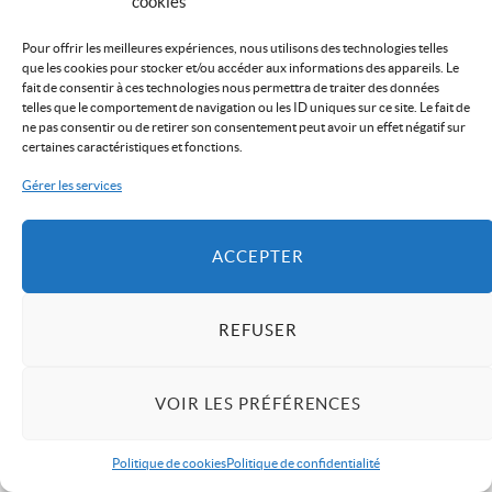
cookies
Pour offrir les meilleures expériences, nous utilisons des technologies telles
que les cookies pour stocker et/ou accéder aux informations des appareils. Le
fait de consentir à ces technologies nous permettra de traiter des données
telles que le comportement de navigation ou les ID uniques sur ce site. Le fait de
ne pas consentir ou de retirer son consentement peut avoir un effet négatif sur
certaines caractéristiques et fonctions.
Gérer les services
ACCEPTER
A propos
REFUSER
« Tarn Me Up »
c’est avant tout un nouveau regard sur
VOIR LES PRÉFÉRENCES
l’actualité locale.
Notre créneau :
en priorité, le format court avec une
Politique de cookies
Politique de confidentialité