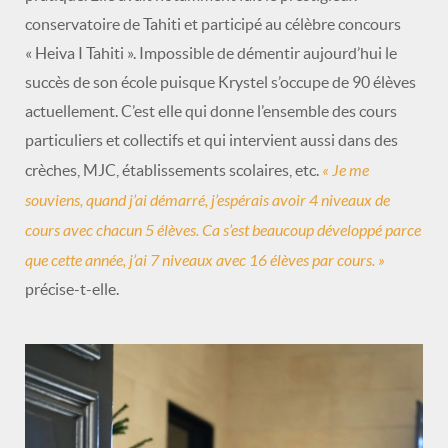
conservatoire de Tahiti et participé au célèbre concours
« Heiva I Tahiti ». Impossible de démentir aujourd’hui le
succès de son école puisque Krystel s’occupe de 90 élèves
actuellement. C’est elle qui donne l’ensemble des cours
particuliers et collectifs et qui intervient aussi dans des
« Je me
crèches, MJC, établissements scolaires, etc.
souviens, quand j’ai démarré, j’espérais avoir 4 niveaux de
cours avec chacun 5 élèves. Ca s’est beaucoup développé parce
que cette année, j’ai 7 niveaux avec 16 élèves par cours. »
précise-t-elle.