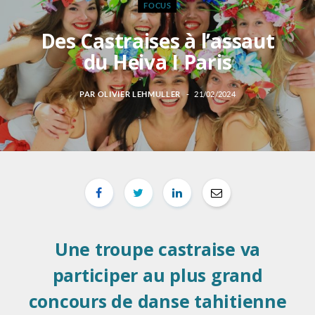
FOCUS
Des Castraises à l’assaut
du Heiva I Paris
PAR
OLIVIER LEHMULLER
21/02/2024
Une troupe castraise va
participer au plus grand
concours de danse tahitienne