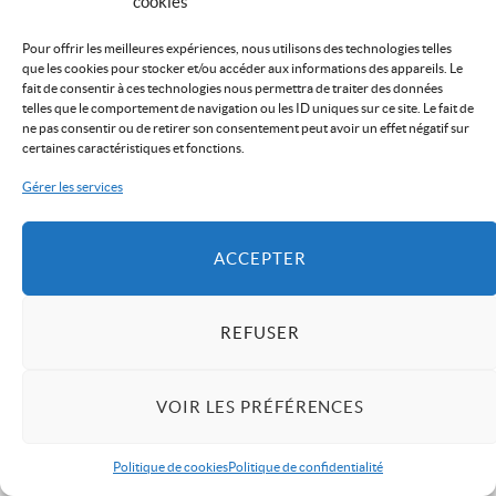
cookies
Pour offrir les meilleures expériences, nous utilisons des technologies telles
que les cookies pour stocker et/ou accéder aux informations des appareils. Le
fait de consentir à ces technologies nous permettra de traiter des données
telles que le comportement de navigation ou les ID uniques sur ce site. Le fait de
ne pas consentir ou de retirer son consentement peut avoir un effet négatif sur
certaines caractéristiques et fonctions.
SOUMETTEZ NOUS VOTRE ÉVÈNEMENT
Gérer les services
ACCEPTER
REFUSER
VOIR LES PRÉFÉRENCES
Politique de cookies
Politique de confidentialité