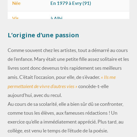
Née
En 1979 à Evry (91)
Vit
à Albi
L’origine d’une passion
Genre
Littérature jeunesse
Site web
http://maryaulne.blogspot.com/
Comme souvent chez les artistes, tout a démarré au cours
de l’enfance. Mary était une petite fille assez solitaire et les
Liens réseaux
Facebook
/
Instagram
livres sont donc devenus très rapidement ses meilleurs
sociaux
« Ils me
amis. C’était l’occasion, pour elle, de s’évader.
permettaient de vivre d’autres vies »
concède-t-elle
aujourd’hui, avec du recul.
Au cours de sa scolarité, elle a bien sûr dû se confronter,
comme tous les élèves, aux fameuses rédactions ! Un
exercice qu’elle a immédiatement apprécié. Plus tard, au
collège, est venu le temps de l’étude de la poésie.