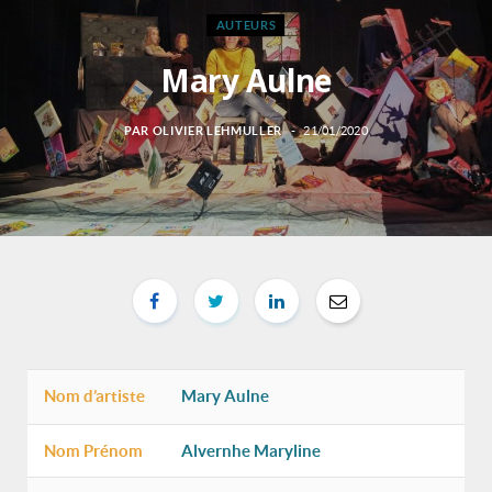
AUTEURS
Mary Aulne
PAR
OLIVIER LEHMULLER
21/01/2020
Nom d’artiste
Mary Aulne
Nom Prénom
Alvernhe Maryline