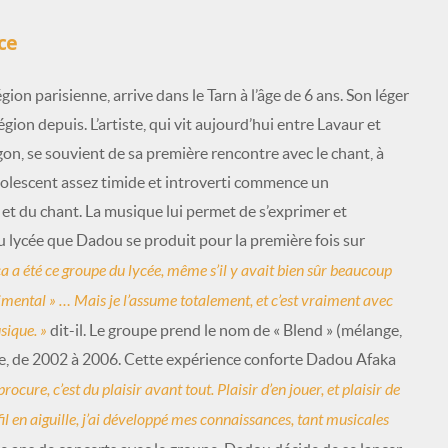
ce
ion parisienne, arrive dans le Tarn à l’âge de 6 ans. Son léger
région depuis. L’artiste, qui vit aujourd’hui entre Lavaur et
gon, se souvient de sa première rencontre avec le chant, à
adolescent assez timide et introverti commence un
 et du chant. La musique lui permet de s’exprimer et
au lycée que Dadou se produit pour la première fois sur
ça a été ce groupe du lycée, même s’il y avait bien sûr beaucoup
rimental » … Mais je l’assume totalement, et c’est vraiment avec
usique. »
dit-il. Le groupe prend le nom de « Blend » (mélange,
e, de 2002 à 2006. Cette expérience conforte Dadou Afaka
ocure, c’est du plaisir avant tout. Plaisir d’en jouer, et plaisir de
fil en aiguille, j’ai développé mes connaissances, tant musicales