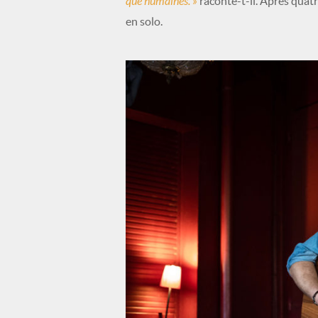
que humaines. »
raconte-t-il. Après quat
en solo.