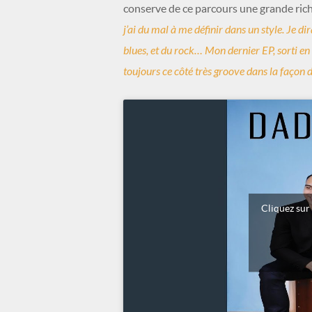
conserve de ce parcours une grande rich
j’ai du mal à me définir dans un style. Je di
blues, et du rock… Mon dernier EP, sorti en
toujours ce côté très groove dans la façon d
Cliquez sur