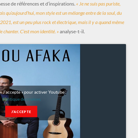
«
J
e ne suis pas puriste,
esse de références et d’inspirations.
rais qu’aujourd’hui, mon style est un mélange entre de la soul, du
 2021, est un peu plus rock et électrique, mais il y a quand même
e chanter. C’est mon identité. »
analyse-t-il.
 « J’accepte » pour activer Youtube
Politique de cookies
J’ACCEPTE