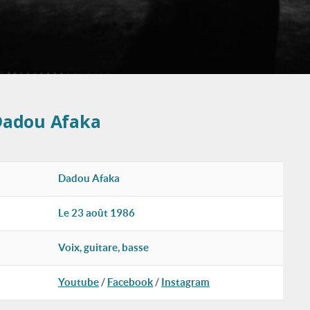
Dadou Afaka
Dadou Afaka
Le 23 août 1986
Voix, guitare, basse
Youtube
/
Facebook
/
Instagram