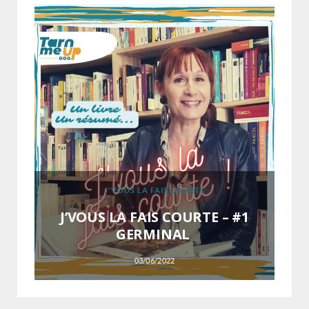
F
J'VOUS LA FAIS COURTE
t
el
J’VOUS LA FAIS COURTE – #1
ac
 !
GERMINAL
03/06/2022