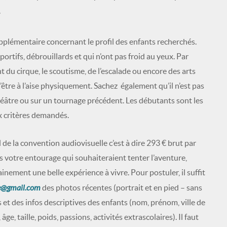
.
plémentaire concernant le profil des enfants recherchés.
sportifs, débrouillards et qui n’ont pas froid au yeux. Par
nt du cirque, le scoutisme, de l’escalade ou encore des arts
’être à l’aise physiquement. Sachez également qu’il n’est pas
théâtre ou sur un tournage précédent. Les débutants sont les
x critères demandés.
 de la convention audiovisuelle c’est à dire 293 € brut par
s votre entourage qui souhaiteraient tenter l’aventure,
tainement une belle expérience à vivre. Pour postuler, il suffit
ie@gmail.com
des photos récentes (portrait et en pied – sans
 et des infos descriptives des enfants (nom, prénom, ville de
ge, taille, poids, passions, activités extrascolaires). Il faut