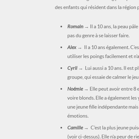
des enfants qui résident dans la région
Romain
→ Il a 10 ans, la peau pâle
pas du genre à se laisser faire.
Alex
→ Il a 10 ans également. C’est
utiliser les poings facilement et n
Cyril
→ Lui aussi a 10 ans. Il est 
groupe, qui essaie de calmer le jeu
Noémie
→ Elle peut avoir entre 8 e
voire blonds. Elle a également les
une jeune fille indépendante mais s
émotions.
Camille
→ C’est la plus jeune puisq
(voir ci-dessus). Elle n’a peur de ri