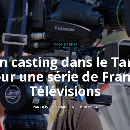
INFOS EN BREF
n casting dans le Ta
ur une série de Fra
Télévisions
PAR
OLIVIER LEHMULLER
07/03/2024