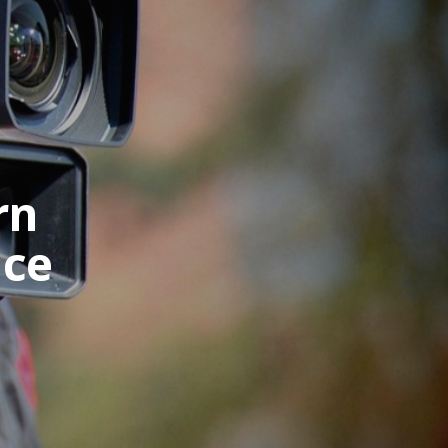
rn
nce