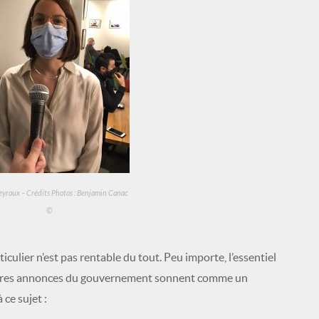
augmenter
ou
diminuer
le
volume.
yroux – Crédits Photos : Benjamin Canac
©
culier n’est pas rentable du tout. Peu importe, l’essentiel
ernières annonces du gouvernement sonnent comme un
ce sujet :