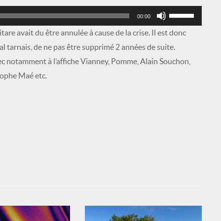
Utilisez
00:00
les
are avait du être annulée à cause de la crise. Il est donc
flèches
al tarnais, de ne pas être supprimé 2 années de suite.
haut/bas
 avec notamment à l’affiche Vianney, Pomme, Alain Souchon,
pour
tophe Maé etc.
augmenter
ou
diminuer
le
volume.