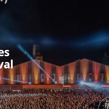
es
val