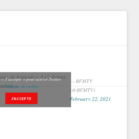
eurs de festivals « à s’adapter
r « J’accepte » pour activer Twitter
— BFMTV
mation »
Politique de cookies
(@BFMTV)
February 22, 2021
J’ACCEPTE