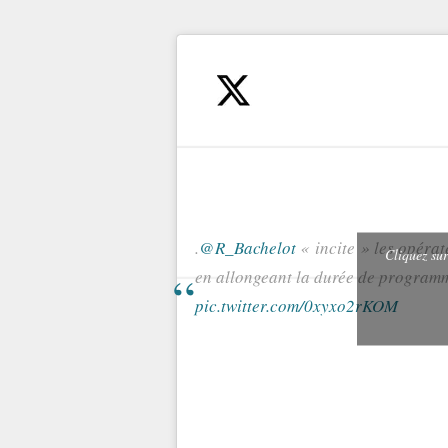
.
@R_Bachelot
« incite » les opérat
Cliquez su
en allongeant la durée de program
pic.twitter.com/0xyxo2rKOM