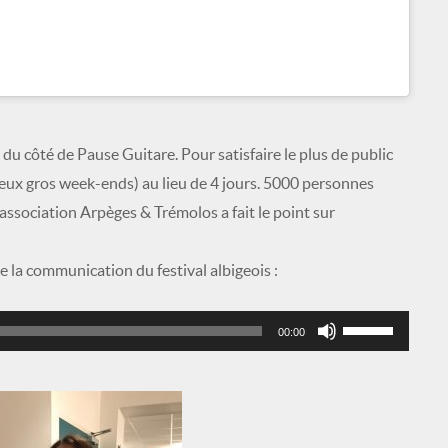
 du côté de Pause Guitare. Pour satisfaire le plus de public
r deux gros week-ends) au lieu de 4 jours. 5000 personnes
ssociation Arpèges & Trémolos a fait le point sur
 la communication du festival albigeois :
Utilisez
00:00
les
flèches
haut/bas
pour